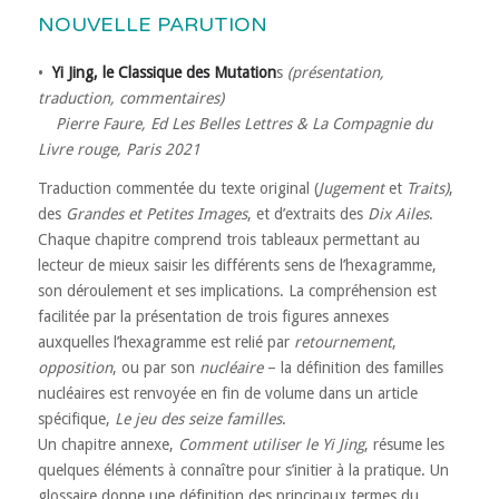
NOUVELLE PARUTION
•
Yi Jing, le Classique des Mutation
s
(présentation,
traduction, commentaires)
Pierre Faure, Ed Les Belles Lettres & La Compagnie du
Livre rouge, Paris 2021
Traduction commentée du texte original (
Jugement
et
Traits)
,
des
Grandes et Petites Images
, et d’extraits des
Dix Ailes
.
Chaque chapitre comprend trois tableaux permettant au
lecteur de mieux saisir les différents sens de l’hexagramme,
son déroulement et ses implications. La compréhension est
facilitée par la présentation de trois figures annexes
auxquelles l’hexagramme est relié par
retournement
,
opposition
, ou par son
nucléaire
– la définition des familles
nucléaires est renvoyée en fin de volume dans un article
spécifique,
Le jeu des seize familles
.
Un chapitre annexe,
Comment utiliser le Yi Jing
, résume les
quelques éléments à connaître pour s’initier à la pratique. Un
glossaire donne une définition des principaux termes du